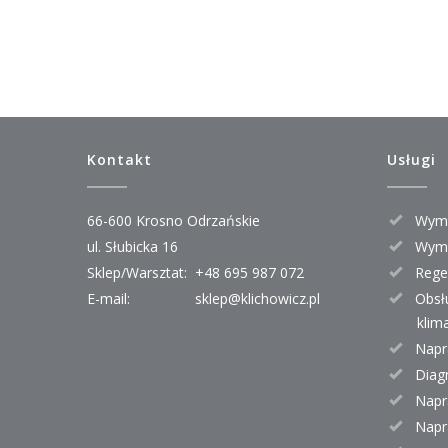
Kontakt
Usługi
66-600 Krosno Odrzańskie
Wymi
ul. Słubicka 16
Wymi
Sklep/Warsztat:
+48 695 987 072
Rege
E-mail:
sklep@klichowicz.pl
Obsł
klim
Napr
Diag
Napr
Napr