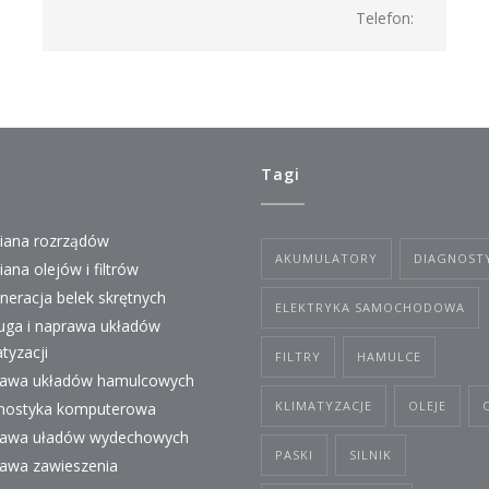
Telefon:
Tagi
ana rozrządów
AKUMULATORY
DIAGNOST
ana olejów i filtrów
neracja belek skrętnych
ELEKTRYKA SAMOCHODOWA
uga i naprawa układów
atyzacji
FILTRY
HAMULCE
awa układów hamulcowych
KLIMATYZACJE
OLEJE
nostyka komputerowa
awa uładów wydechowych
PASKI
SILNIK
awa zawieszenia