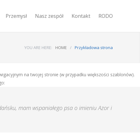
Przemysł
Nasz zespół
Kontakt
RODO
YOU ARE HERE:
HOME
/
Przykładowa strona
wigacyjnym na twojej stronie (w przypadku większości szablonów).
go:
dańsku, mam wspaniałego psa o imieniu Azor i