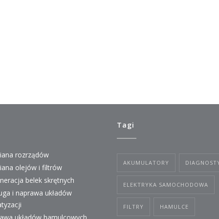
Tagi
ana rozrządów
AKUMULATORY
DIAGNOST
ana olejów i filtrów
neracja belek skrętnych
ELEKTRYKA SAMOCHODOWA
uga i naprawa układów
atyzacji
FILTRY
HAMULCE
awa układów hamulcowych