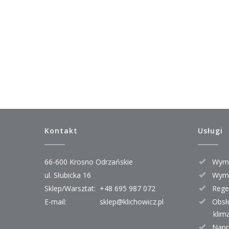
Kontakt
Usługi
66-600 Krosno Odrzańskie
Wymi
ul. Słubicka 16
Wymi
Sklep/Warsztat:
+48 695 987 072
Rege
E-mail:
sklep@klichowicz.pl
Obsł
klim
Napr