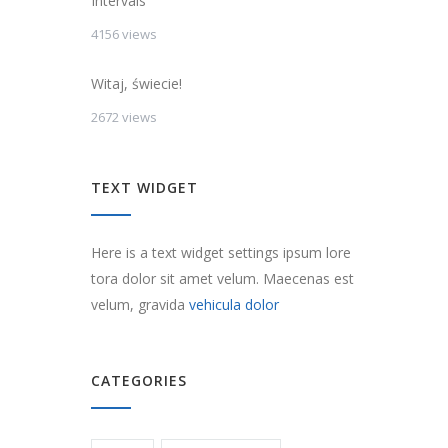
Intervals
4156 views
Witaj, świecie!
2672 views
TEXT WIDGET
Here is a text widget settings ipsum lore
tora dolor sit amet velum. Maecenas est
velum, gravida
vehicula dolor
CATEGORIES