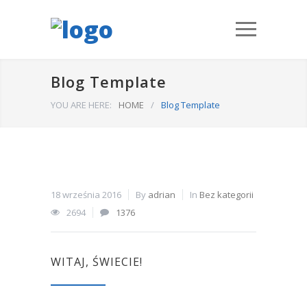
Blog Template
YOU ARE HERE:
HOME
/
Blog Template
18 września 2016
By
adrian
In
Bez kategorii
2694
1376
WITAJ, ŚWIECIE!